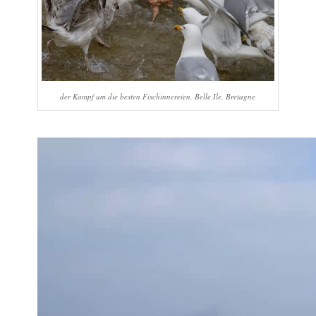
der Kampf um die besten Fischinnereien, Belle Ile, Bretagne