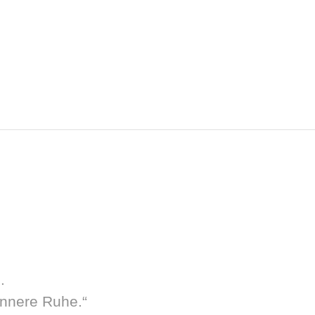
.
innere Ruhe.“