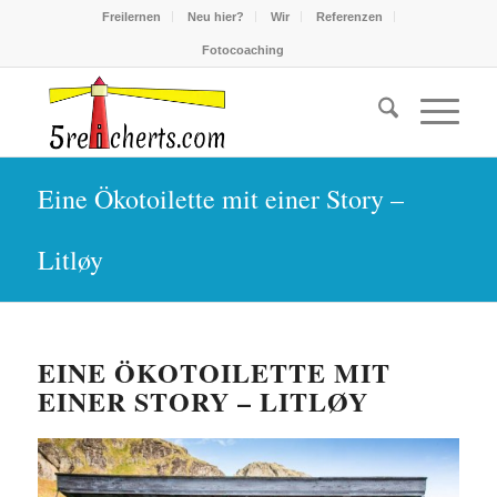
Freilernen
Neu hier?
Wir
Referenzen
Fotocoaching
Eine Ökotoilette mit einer Story –
Litløy
EINE ÖKOTOILETTE MIT
EINER STORY – LITLØY