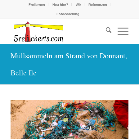
Freilernen
Neu hier?
Wir
Referenzen
Fotocoaching
Müllsammeln am Strand von Donnant,
Belle Ile