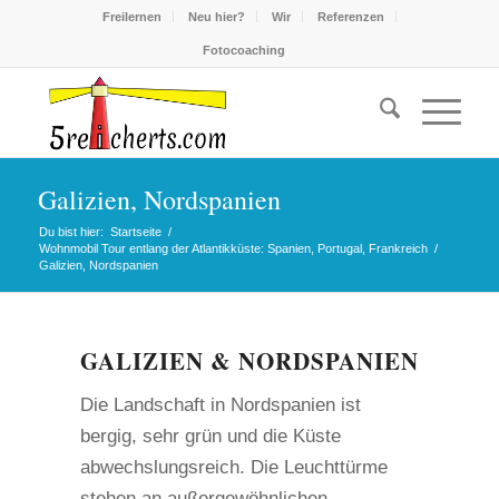
Freilernen
Neu hier?
Wir
Referenzen
Fotocoaching
Galizien, Nordspanien
Du bist hier:
Startseite
/
Wohnmobil Tour entlang der Atlantikküste: Spanien, Portugal, Frankreich
/
Galizien, Nordspanien
GALIZIEN & NORDSPANIEN
Die Landschaft in Nordspanien ist
bergig, sehr grün und die Küste
abwechslungsreich. Die Leuchttürme
stehen an außergewöhnlichen