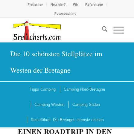
Freilernen
Neu hier?
Wir
Referenzen
Fotocoaching
Die 10 schönsten Stellplätze im
Westen der Bretagne
Tipps Camping
Camping Nord-Bretagne
Camping Westen
Camping Süden
DIE 10 SCHÖNSTEN
Reiseführer: Die Bretagne intensiv erleben
STELLPLÄTZE FÜR
EINEN ROADTRIP IN DEN