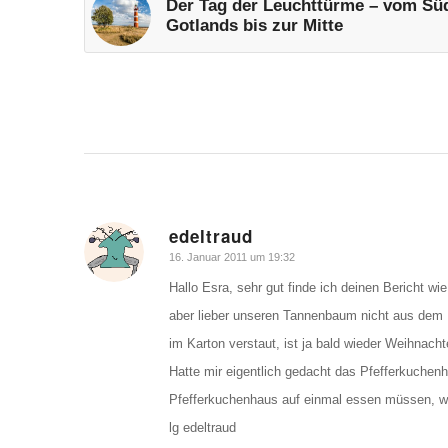
Der Tag der Leuchttürme – vom Sü
Gotlands bis zur Mitte
edeltraud
sagte:
16. Januar 2011 um 19:32
Hallo Esra, sehr gut finde ich deinen Bericht 
aber lieber unseren Tannenbaum nicht aus dem F
im Karton verstaut, ist ja bald wieder Weihnachte
Hatte mir eigentlich gedacht das Pfefferkuchenha
Pfefferkuchenhaus auf einmal essen müssen, 
lg edeltraud