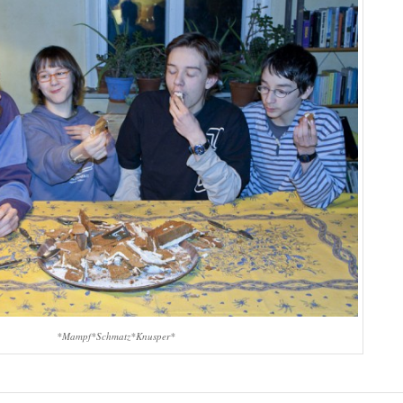
*Mampf*Schmatz*Knusper*