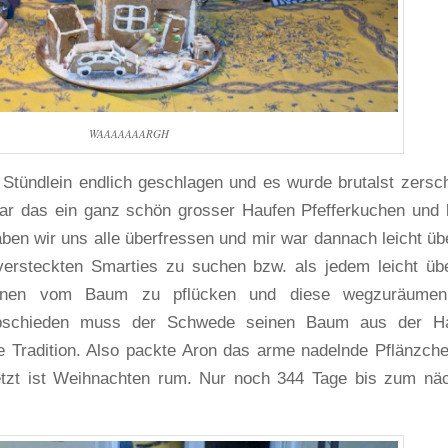
WAAAAAAARGH
s Stündlein endlich geschlagen und es wurde brutalst zersc
war das ein ganz schön grosser Haufen Pfefferkuchen und 
aben wir uns alle überfressen und mir war dannach leicht übe
versteckten Smarties zu suchen bzw. als jedem leicht üb
tionen vom Baum zu pflücken und diese wegzuräume
abschieden muss der Schwede seinen Baum aus der Ha
e Tradition. Also packte Aron das arme nadelnde Pflänzch
etzt ist Weihnachten rum. Nur noch 344 Tage bis zum nä