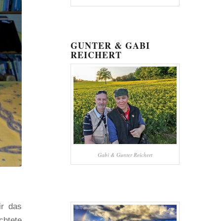
GUNTER & GABI
REICHERT
Gabi & Gunter Reichert
ir das
htete