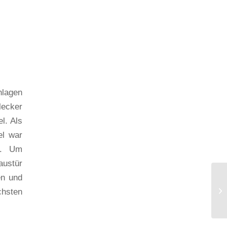
hlagen
lecker
l. Als
el war
n. Um
ustür
en und
chsten