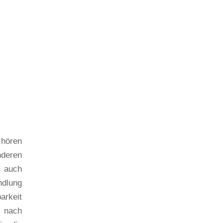
 hören
nderen
h auch
ndlung
arkeit
t nach