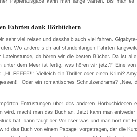
einer Papierausgabe kann man lange warten, bis man es 
ngen Fahrten dank Hörbüchern
 wir sehr viel reisen und desshalb auch viel fahren. Gigabyte
fen. Wo andere sich auf stundenlangen Fahrten langweil
 Lateinstunde, da hören wir die besten Bücher. Da ist alle
n unter dem Meer ist fertig, was hören wir jetzt?“ Eine vo
 „HILFEEEE!!“ Vielleich ein Thriller oder einen Krimi? Amy:
rgessen!!“ Oder ein romantisches Schnulzendrama? „Nee, d
mpörten Entrüstungen über des anderen Hörbuchideeen e
n wird, macht man das Buch an. Jetzt kann man entweder
ück hat, dann taugt der Vorleser was und man hört mit F
wird das Buch von einem Papagei vorgetragen, der die Kun