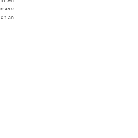
ühmten
unsere
ich an