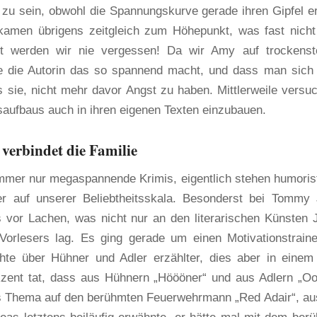
 zu sein, obwohl die Spannungskurve gerade ihren Gipfel er
 kamen übrigens zeitgleich zum Höhepunkt, was fast nich
t werden wir nie vergessen! Da wir Amy auf trockens
wie die Autorin das so spannend macht, und dass man sich
 sie, nicht mehr davor Angst zu haben. Mittlerweile versuc
saufbaus auch in ihren eigenen Texten einzubauen.
erbindet die Familie
 immer nur megaspannende Krimis, eigentlich stehen humoris
r auf unserer Beliebtheitsskala. Besonderst bei Tommy
ns vor Lachen, was nicht nur an den literarischen Künsten 
orlesers lag. Es ging gerade um einen Motivationstraine
te über Hühner und Adler erzählter, dies aber in einem
kzent tat, dass aus Hühnern „Höööner“ und aus Adlern „Oo
s Thema auf den berühmten Feuerwehrmann „Red Adair“, a