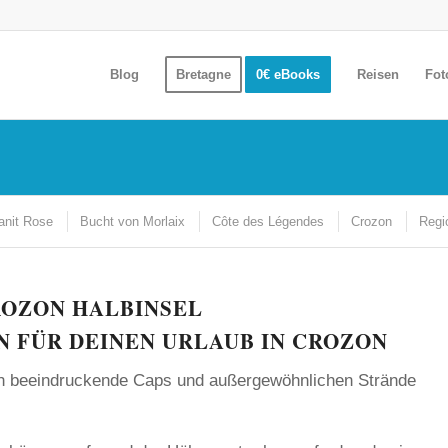
Blog
Bretagne
0€ eBooks
Reisen
Fot
anit Rose
Bucht von Morlaix
Côte des Légendes
Crozon
Regi
ROZON HALBINSEL
 FÜR DEINEN URLAUB IN CROZON
ch beeindruckende Caps und außergewöhnlichen Strände