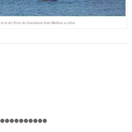
 ist in der Ferne der Leuchtturm Saint Mathieu zu sehen
1
2
3
4
5
6
7
8
9
10
11
12