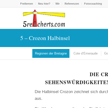
Freilernen
Neu hier?
Wir
Referenzen
Fotocoaching
5 – Crozon Halbinsel
Regionen der Bretagne
Cote d’Emeraude
Gr
DIE C
SEHENSWÜRDIGKEITEN
Die Halbinsel Crozon zeichnet sich dur
aus.