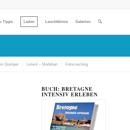
o Tipps
Laden
Leuchttürme
Galerien
on Quimper
Lorient – Morbihan
Fotocoaching
BUCH: BRETAGNE
INTENSIV ERLEBEN