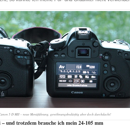
Canon 5 D MII – neue Menüführung, gewöhnungsbedürftig aber doch durchdacht!
i – und trotzdem brauche ich mein 24-105 mm