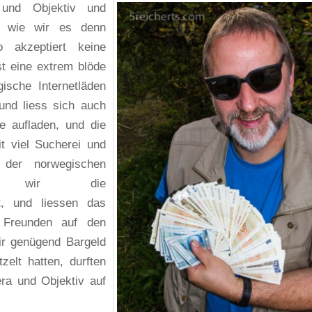
 und Objektiv und
, wie wir es denn
 akzeptiert keine
st eine extrem blöde
ische Internetläden
und liess sich auch
ne aufladen, und die
t viel Sucherei und
 der norwegischen
en wir die
t, und liessen das
 Freunden auf den
ir genügend Bargeld
elt hatten, durften
ra und Objektiv auf