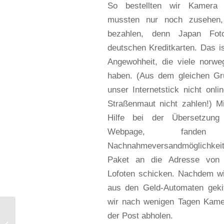
So bestellten wir Kamera
mussten nur noch zusehen
bezahlen, denn Japan Foto
deutschen Kreditkarten. Das i
Angewohheit, die viele norweg
haben. (Aus dem gleichen Gr
unser Internetstick nicht onli
Straßenmaut nicht zahlen!) Mi
Hilfe bei der Übersetzung
Webpage, fand
Nachnahmeversandmöglichkei
Paket an die Adresse von
Lofoten schicken. Nachdem w
aus den Geld-Automaten gekitz
wir nach wenigen Tagen Kame
Faststone Image
der Post abholen.
Viewer – der