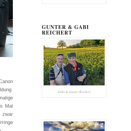
GUNTER & GABI
REICHERT
 Canon
eldung
Gabi & Gunter Reichert
malige
es Mal
n zwar
rringe
.