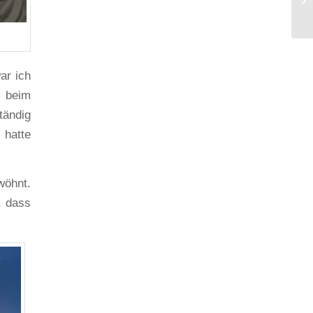
ar ich
 beim
tändig
 hatte
wöhnt.
, dass