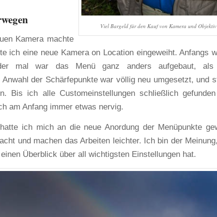
orwegen
Viel Bargeld für den Kauf von Kamera und Objektiv
neuen Kamera machte
tte ich eine neue Kamera on Location eingeweiht. Anfangs w
eder mal war das Menü ganz anders aufgebaut, als
e Anwahl der Schärfepunkte war völlig neu umgesetzt, und s
en. Bis ich alle Customeinstellungen schließlich gefunden
ich am Anfang immer etwas nervig.
hatte ich mich an die neue Anordung der Menüpunkte ge
dacht und machen das Arbeiten leichter. Ich bin der Meinung
inen Überblick über all wichtigsten Einstellungen hat.