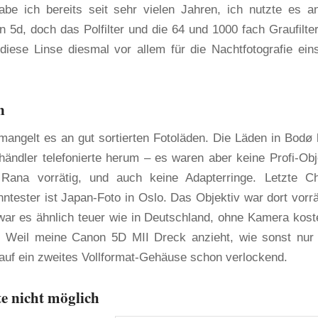
 ich bereits seit sehr vielen Jahren, ich nutzte es a
 5d, doch das Polfilter und die 64 und 1000 fach Graufilter
 diese Linse diesmal vor allem für die Nachtfotografie ein
n
angelt es an gut sortierten Fotoläden. Die Läden in Bodø 
ohändler telefonierte herum – es waren aber keine Profi-Obj
ana vorrätig, und auch keine Adapterringe. Letzte C
tester ist Japan-Foto in Oslo. Das Objektiv war dort vorrät
ar es ähnlich teuer wie in Deutschland, ohne Kamera kost
. Weil meine Canon 5D MII Dreck anzieht, wie sonst nur
 auf ein zweites Vollformat-Gehäuse schon verlockend.
e nicht möglich