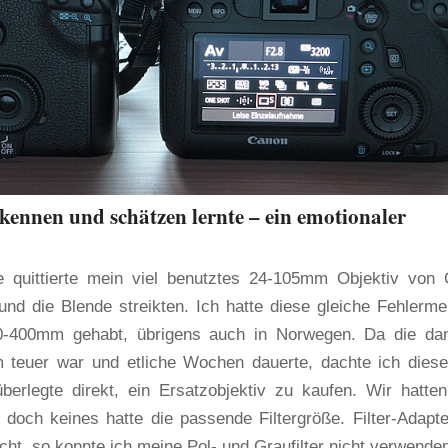
 kennen und schätzen lernte – ein emotionaler
e quittierte mein viel benutztes 24-105mm Objektiv von
und die Blende streikten. Ich hatte diese gleiche Fehlerm
-400mm gehabt, übrigens auch in Norwegen. Da die da
 teuer war und etliche Wochen dauerte, dachte ich dies
berlegte direkt, ein Ersatzobjektiv zu kaufen. Wir hatte
 doch keines hatte die passende Filtergröße. Filter-Adapte
ht, so konnte ich meine Pol- und Graufilter nicht verwenden