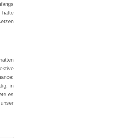
nfangs
 hatte
setzen
hatten
ektive
hance:
ig, in
ete es
 unser