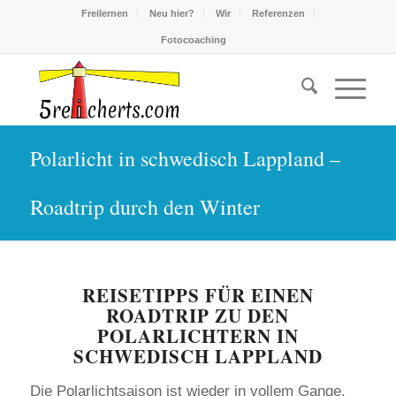
Freilernen
Neu hier?
Wir
Referenzen
Fotocoaching
Polarlicht in schwedisch Lappland –
Roadtrip durch den Winter
​REISETIPPS FÜR EINEN
ROADTRIP ZU DEN
POLARLICHTERN IN
SCHWEDISCH LAPPLAND
Die Polarlichtsaison ist wieder in vollem Gange.