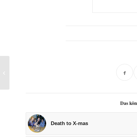
neue Seite im Blog:
Stop Motion
Das kön
Death to X-mas