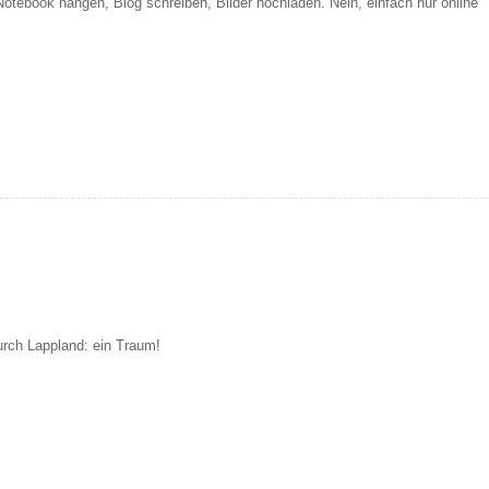
Notebook hängen, Blog schreiben, Bilder hochladen. Nein, einfach nur online
durch Lappland: ein Traum!