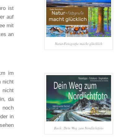
ro ist
er auf
ee mit
kes an
Natur-Fotografie macht glücklich
0km im
 nicht
 nicht
in, da
m noch
der in
 sehen
Buch: Dein Weg zum Nordlichtfoto