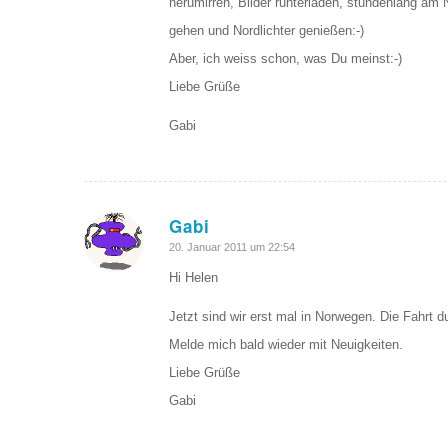
herumirren, Bilder runterladen, stundenlang am 
gehen und Nordlichter genießen:-)
Aber, ich weiss schon, was Du meinst:-)
Liebe Grüße
Gabi
Gabi
sagte:
20. Januar 2011 um 22:54
Hi Helen
Jetzt sind wir erst mal in Norwegen. Die Fahrt 
Melde mich bald wieder mit Neuigkeiten.
Liebe Grüße
Gabi