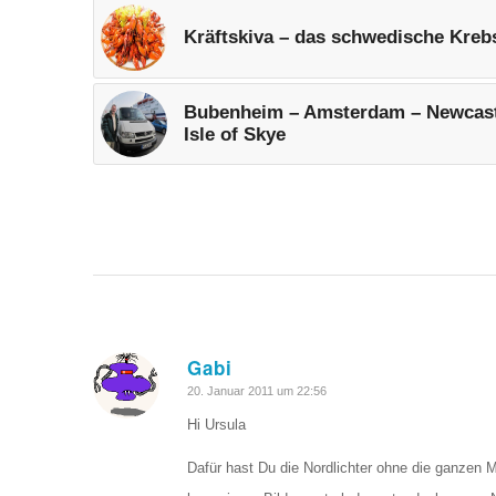
Kräftskiva – das schwedische Kreb
Bubenheim – Amsterdam – Newcast
Isle of Skye
Gabi
sagte:
20. Januar 2011 um 22:56
Hi Ursula
Dafür hast Du die Nordlichter ohne die ganzen M