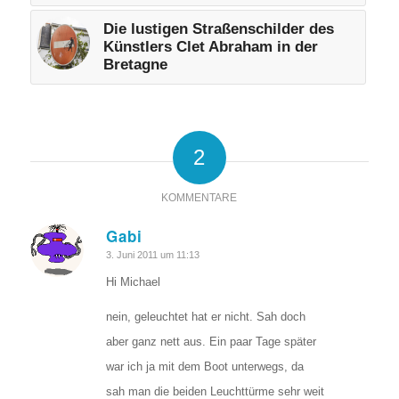
Die lustigen Straßenschilder des
Künstlers Clet Abraham in der
Bretagne
2
KOMMENTARE
Gabi
sagte:
3. Juni 2011 um 11:13
Hi Michael
nein, geleuchtet hat er nicht. Sah doch
aber ganz nett aus. Ein paar Tage später
war ich ja mit dem Boot unterwegs, da
sah man die beiden Leuchttürme sehr weit