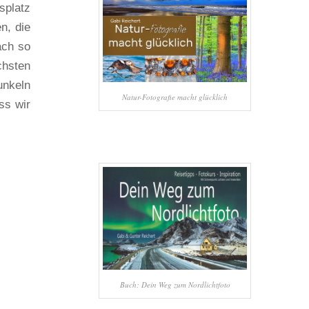
splatz
n, die
ach so
chsten
unkeln
Natur-Fotografie macht glücklich
ss wir
Buch: Dein Weg zum Nordlichtfoto