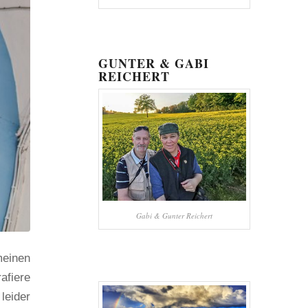
GUNTER & GABI
REICHERT
Gabi & Gunter Reichert
meinen
afiere
leider