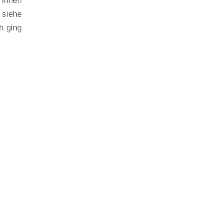
 innen
 siehe
h ging