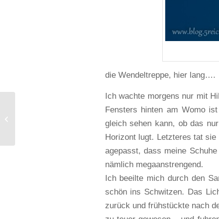
die Wendeltreppe, hier lang….
Ich wachte morgens nur mit Hil
Reisen und
Fensters hinten am Womo ist 
Fotografieren mit
gleich sehen kann, ob das nur
Kindern – Naturfoto Nov
2011
Horizont lugt. Letzteres tat s
agepasst, dass meine Schuhe 
nämlich megaanstrengend.
Ich beeilte mich durch den S
schön ins Schwitzen. Das Lic
zurück und frühstückte nach d