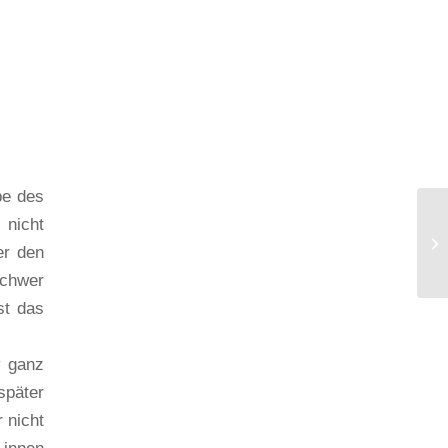
be des
 nicht
er den
schwer
st das
v ganz
später
 nicht