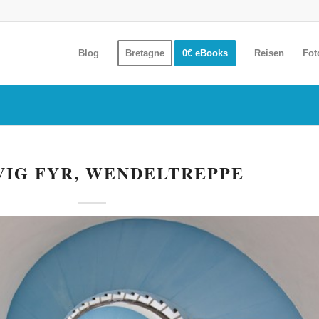
Blog
Bretagne
0€ eBooks
Reisen
Fot
VIG FYR, WENDELTREPPE