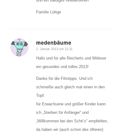
und ein baldiges Wiedersehen
Familie Lüttge
medenbäume
sagte:
2. Januar 2013 um 12:11
Hallo und für alle Reicherts und Mitleser
ein gesundes und tolles 2013!
Danke für die Filmtipps. Und ich
schmeiße auch gleich mal einen in den
Topf:
für Erwachsene und größer Kinder kann
ich „Sterben für Anfänger“ und
„Willkommen bei den Schti’s“ empfehlen,
da haben wir (auch schon des öfteren)