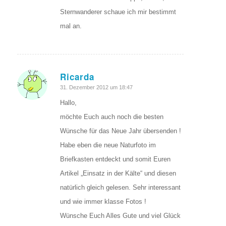
Sternwanderer schaue ich mir bestimmt
mal an.
Ricarda
sagte:
31. Dezember 2012 um 18:47
Hallo,
möchte Euch auch noch die besten
Wünsche für das Neue Jahr übersenden !
Habe eben die neue Naturfoto im
Briefkasten entdeckt und somit Euren
Artikel „Einsatz in der Kälte“ und diesen
natürlich gleich gelesen. Sehr interessant
und wie immer klasse Fotos !
Wünsche Euch Alles Gute und viel Glück