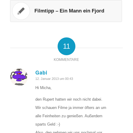
Filmtipp – Ein Mann ein Fjord
11
KOMMENTARE
Gabi
sagte:
12. Januar 2013 um 00:43
Hi Micha,
den Rupert hatten wir noch nicht dabei.
Wir schauen Filme ja immer öfters an um
alle Feinheiten zu genießen. Außerdem
sparts Geld :-)
Also, den nehmen wir uns nochmal vor.