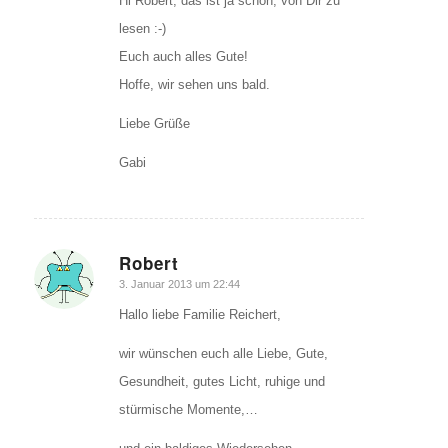
Hi Robert, das ist ja schön, von Dir zu
lesen :-)
Euch auch alles Gute!
Hoffe, wir sehen uns bald.
Liebe Grüße
Gabi
Robert
sagte:
3. Januar 2013 um 22:44
Hallo liebe Familie Reichert,
wir wünschen euch alle Liebe, Gute,
Gesundheit, gutes Licht, ruhige und
stürmische Momente,…