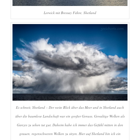
Lerwick mit Bressay Fähre, Shetland
Es schneit, Shetland – Der weite Blick über das Meer und in Shetland auch
über die baumlose Landschaft war ein großer Genuss. Gewaltige Wolken als
Ganzes zu sehen tut gut. Daheim habe ich immer das Gefühl mitten in den
grauen, regenschweren Wolken zu sitzen. Hier auf Shetland bin ich ein