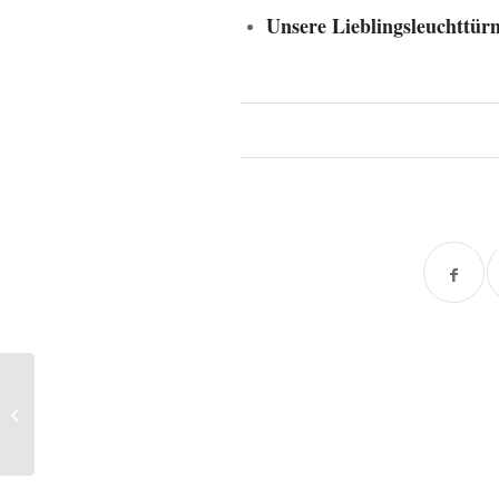
Unsere Lieblingsleuchttür
#7 – Polarlicht-
Fotografie,
Kameraausrüstung +
ausführliche Anleitu...