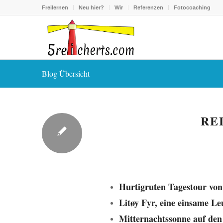
Freilernen
Neu hier?
Wir
Referenzen
Fotocoaching
Blog Übersicht
RE
Hurtigruten Tagestour vo
Litøy Fyr, eine einsame Le
Mitternachtssonne auf den