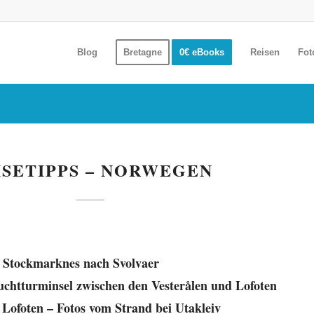
Blog
Bretagne
0€ eBooks
Reisen
Fot
ISETIPPS – NORWEGEN
n Stockmarknes nach Svolvaer
uchtturminsel zwischen den Vesterålen und Lofoten
 Lofoten – Fotos vom Strand bei Utakleiv