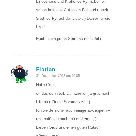
Lindesness und Krakenes Fyr haben wir
schon besucht. Auf jeden Fall steht noch
Slettnes Fyr auf der Liste :-) Danke für die
Liste
Euch einen guten Start ins neue Jahr.
Florian
sagte:
31. Dezember 2013 um 19:05
Hallo Gabi,
oh das denn toll. Da habe ich ja grad noch
Literatur für die Sommerzeit ;-)
Ich werde sicher auch einige abklappern –
und natürlich auch fotografieren ;-)
Lieben Gruß und einen guten Rutsch
wünscht euch