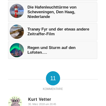
Die Hafenleuchttürme von
Scheveningen, Den Haag,
Niederlande
Tranøy Fyr und der etwas andere
Zeitraffer-Film
Regen und Sturm auf den
Lofoten….
11
KOMMENTARE
Kurt Vetter
sagte:
30. März 2018 um 20:45