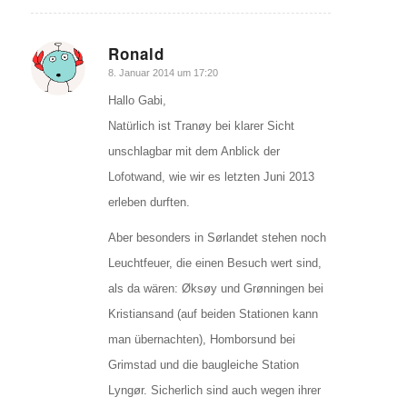
Ronald
sagte:
8. Januar 2014 um 17:20
Hallo Gabi,
Natürlich ist Tranøy bei klarer Sicht
unschlagbar mit dem Anblick der
Lofotwand, wie wir es letzten Juni 2013
erleben durften.
Aber besonders in Sørlandet stehen noch
Leuchtfeuer, die einen Besuch wert sind,
als da wären: Øksøy und Grønningen bei
Kristiansand (auf beiden Stationen kann
man übernachten), Homborsund bei
Grimstad und die baugleiche Station
Lyngør. Sicherlich sind auch wegen ihrer