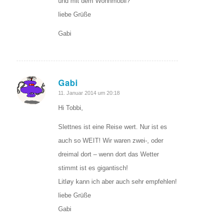
und mit dem Wohnmobil?
liebe Grüße
Gabi
Gabi
sagte:
11. Januar 2014 um 20:18
Hi Tobbi,
Slettnes ist eine Reise wert. Nur ist es
auch so WEIT! Wir waren zwei-, oder
dreimal dort – wenn dort das Wetter
stimmt ist es gigantisch!
Litløy kann ich aber auch sehr empfehlen!
liebe Grüße
Gabi