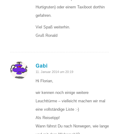
Hurtigruten) oder einem Taxiboot dorthin
gefahren.
Viel Spaß weiterhin.
Gruß Ronald
Gabi
sagte:
11. Januar 2014 um 20:19
Hi Florian,
wir kennen noch einige weitere
Leuchttürme – vielleicht machen wir mal
eine vollständige Liste :-)
Als Reisetipp!
Wann fährst Du nach Norwegen, wie lange