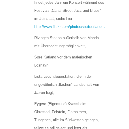
findet jedes Jahr ein Konzert während des
Festivals „Canal Street Jazz and Blues“
im Juli statt, siehe hier
http://www.flickr.com/photos/visitsorlandet/2869451783/
,
Rivingen Station außerhalb von Mandal
mit Übernachtungsmöglichkeit,
Søre Katland vor dem malerischen
Loshavn,
Lista Leuchtfeuerstation, die in der
ungewöhnlich „flachen“ Landschaft von
Jæren liegt,
Eygerø (Eigersund) Kvassheim,
Obrestad, Feistein, Flatholmen,
Tungenes, alle im Südwesten gelegen,
teilweise stillgelegt und jetzt als