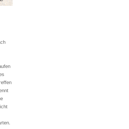
ach
aufen
es
reffen
ennt
ge
icht
rten.