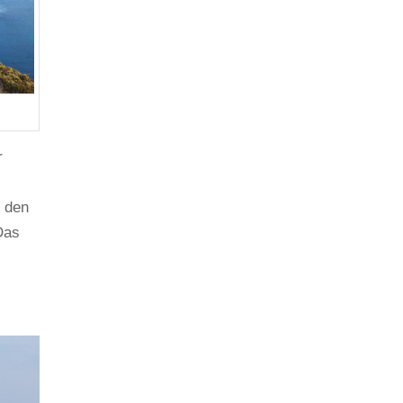
r
l den
Das