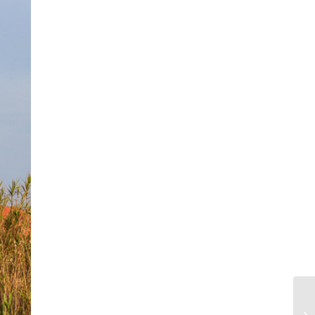
Cabo Sardap, Portug