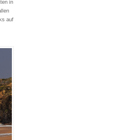
ten in
llen
ks auf