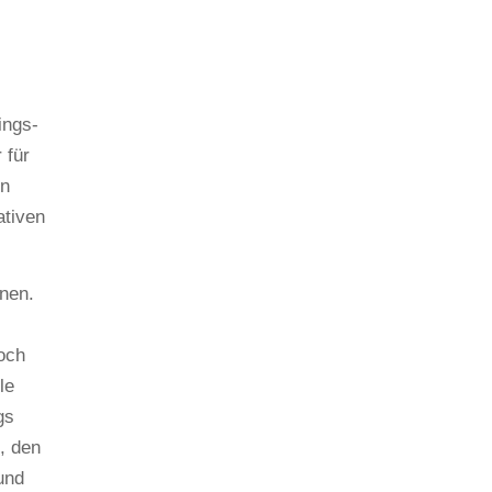
ings-
 für
en
ativen
nnen.
och
le
gs
, den
und