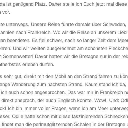
 da ist genügend Platz. Daher stelle ich Euch jetzt mal diese
 vor.
te unterwegs. Unsere Reise führte damals über Schweden,
annien nach Frankreich. Wo wir die Reise an unserem Liebl
gan beendeten. Es fiel schwer, nach so langer Zeit dem Meer
hren. Und wir weilten ausgerechnet am schönsten Fleckch
 Sonnenwetter! Davor hatten wir die Bretagne nur in der rel
ätherbstes erleben dürfen.
s sehr gut, direkt mit den Mobil an den Strand fahren zu kö
lange Wanderung zum nächsten Strand. Kaum stand ich da,
 ich auch schon angesprochen. Das war mir in Frankreich n
d direkt ansprach, der auch Englisch konnte. Wow! Und: Odi
ück! Ich bin immer voller Fragen, wenn ich am Meer unterwe
sser. Odile hatte schon mit diese faszinierenden Schnecken
r findet man die perlmutglitzernden Schalen in der Bretagne 