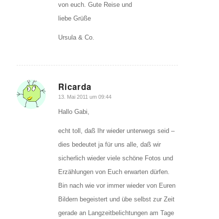
von euch. Gute Reise und
liebe Grüße
Ursula & Co.
Ricarda
sagte:
13. Mai 2011 um 09:44
Hallo Gabi,
echt toll, daß Ihr wieder unterwegs seid –
dies bedeutet ja für uns alle, daß wir
sicherlich wieder viele schöne Fotos und
Erzählungen von Euch erwarten dürfen.
Bin nach wie vor immer wieder von Euren
Bildern begeistert und übe selbst zur Zeit
gerade an Langzeitbelichtungen am Tage