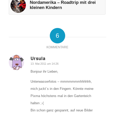
Nordamerika – Roadtrip mit drei
kleinen Kindern
6
KOMMENTARE
Ursula
sagte:
13. Mai 2011 um 14:26
Bonjour ihr Lieben,
Unterwasserfotos – mmmmmmmhhhhhh,
mich juckt´s in den Fingern. Könnte meine
Pixma höchstens mal in den Gartenteich
halten ;-(
Bin schon ganz gespannt, auf neue Bilder