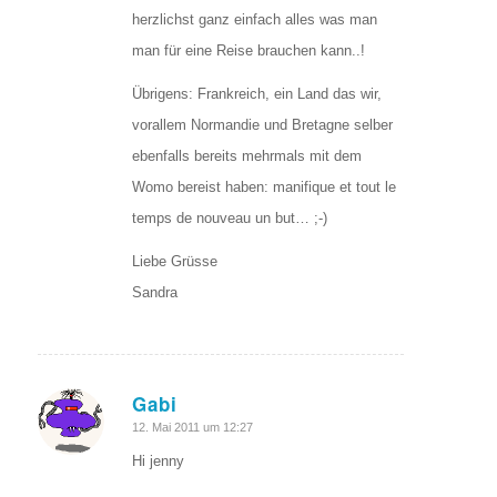
herzlichst ganz einfach alles was man
man für eine Reise brauchen kann..!
Übrigens: Frankreich, ein Land das wir,
vorallem Normandie und Bretagne selber
ebenfalls bereits mehrmals mit dem
Womo bereist haben: manifique et tout le
temps de nouveau un but… ;-)
Liebe Grüsse
Sandra
Gabi
sagte:
12. Mai 2011 um 12:27
Hi jenny