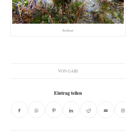
Seehase
VON
GABI
Eintrag teilen