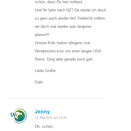
schön, dass Du hier mitliest….
Und Ihr fahrt nach NZ? Da würde ich doch
zu gern auch wieder hin! Vielleicht sollten
wir doch mal wieder was längeres
planen!!!
Unsere Kids hatten übrigens mal
Windpocken kurz vor einer langen USA
Reise. Ging aber gerade noch gut!
Liebe Grüße
Gabi
Jenny
sagte:
12. Mai 2011 um 12:15
Oh, schön,