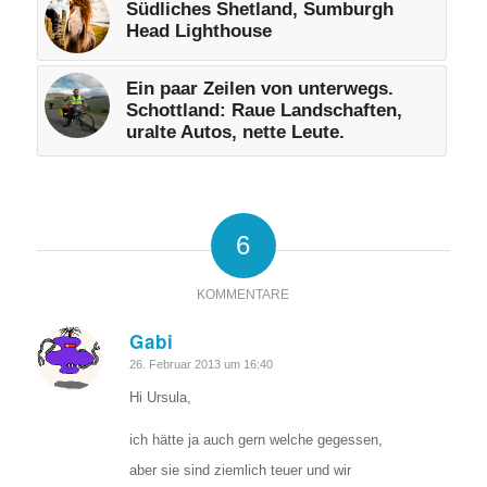
Südliches Shetland, Sumburgh
Head Lighthouse
Ein paar Zeilen von unterwegs.
Schottland: Raue Landschaften,
uralte Autos, nette Leute.
6
KOMMENTARE
Gabi
sagte:
26. Februar 2013 um 16:40
Hi Ursula,
ich hätte ja auch gern welche gegessen,
aber sie sind ziemlich teuer und wir