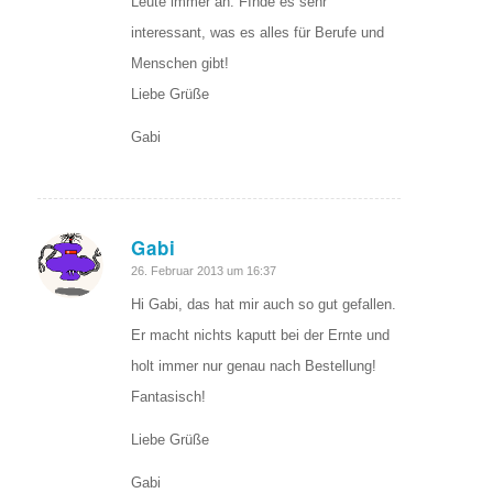
Leute immer an. FInde es sehr
interessant, was es alles für Berufe und
Menschen gibt!
Liebe Grüße
Gabi
Gabi
sagte:
26. Februar 2013 um 16:37
Hi Gabi, das hat mir auch so gut gefallen.
Er macht nichts kaputt bei der Ernte und
holt immer nur genau nach Bestellung!
Fantasisch!
Liebe Grüße
Gabi