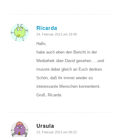
Ricarda
sagte:
24. Februar 2013 um 19:49
Hallo,
habe auch eben den Bericht in der
Mediathek über David gesehen…..und
musste dabei gleich an Euch denken.
Schön, daß ihr immer wieder so
interessante Menschen kennenlernt.
Gruß, Ricarda
Ursula
sagte:
23. Februar 2013 um 09:22