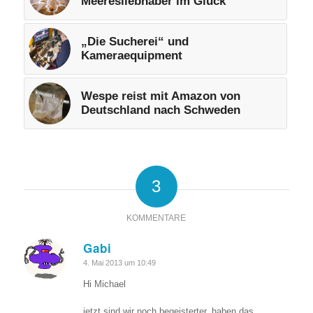
Meeresliebhaber im Glück
„Die Sucherei“ und
Kameraequipment
Wespe reist mit Amazon von
Deutschland nach Schweden
3
KOMMENTARE
Gabi
sagte:
4. Mai 2013 um 10:49
Hi Michael
jetzt sind wir noch begeisterter, haben das