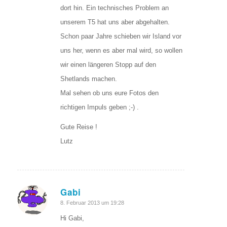
dort hin. Ein technisches Problem an
unserem T5 hat uns aber abgehalten.
Schon paar Jahre schieben wir Island vor
uns her, wenn es aber mal wird, so wollen
wir einen längeren Stopp auf den
Shetlands machen.
Mal sehen ob uns eure Fotos den
richtigen Impuls geben ;-) .
Gute Reise !
Lutz
Gabi
sagte:
8. Februar 2013 um 19:28
Hi Gabi,