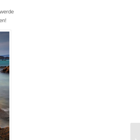
 werde
en!