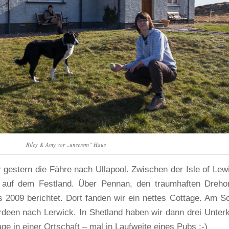
Riley & Amy vor „unserem“ Haus
gestern die Fähre nach Ullapool. Zwischen der Isle of Lew
 auf dem Festland. Über Pennan, den traumhaften Dreho
ts 2009 berichtet. Dort fanden wir ein nettes Cottage. Am S
deen nach Lerwick. In Shetland haben wir dann drei Unterk
e in einer Ortschaft – mal in Laufweite eines Pubs :-)