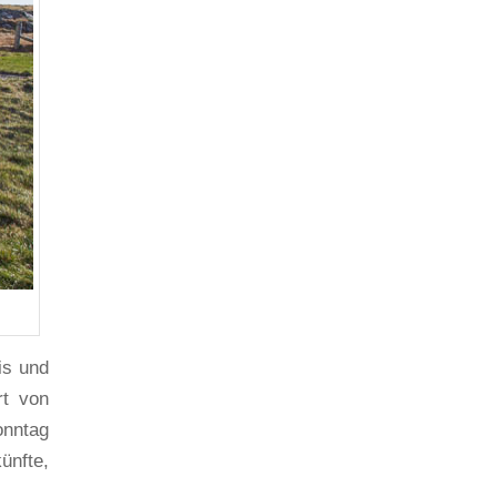
is und
rt von
onntag
ünfte,