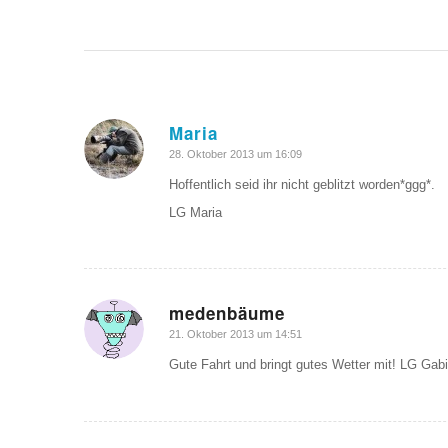
Maria
sagte:
28. Oktober 2013 um 16:09
Hoffentlich seid ihr nicht geblitzt worden*ggg*.
LG Maria
medenbäume
sagte:
21. Oktober 2013 um 14:51
Gute Fahrt und bringt gutes Wetter mit! LG Gabi