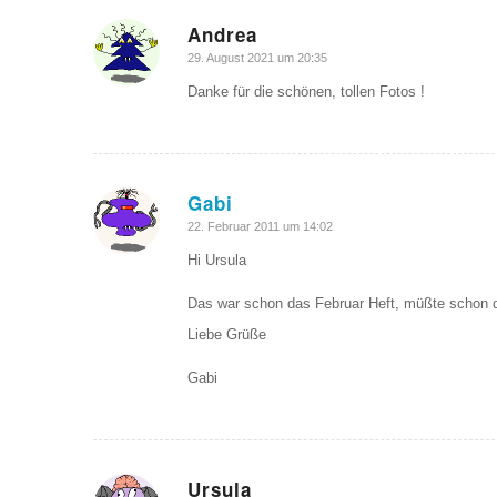
Andrea
sagte:
29. August 2021 um 20:35
Danke für die schönen, tollen Fotos !
Gabi
sagte:
22. Februar 2011 um 14:02
Hi Ursula
Das war schon das Februar Heft, müßte schon 
Liebe Grüße
Gabi
Ursula