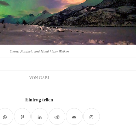
Sterne, Nordlicht und Mond hinter Wolken
VON
GABI
Eintrag teilen