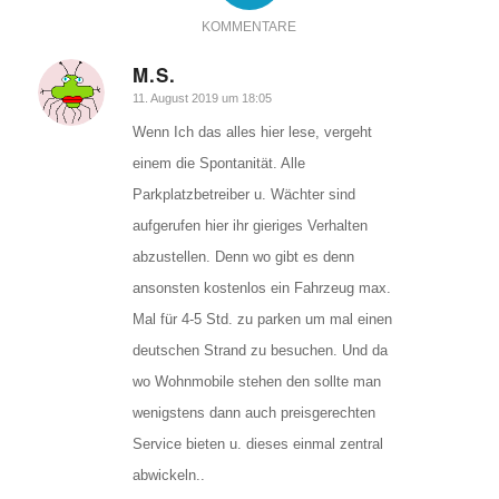
KOMMENTARE
M.S.
sagte:
11. August 2019 um 18:05
Wenn Ich das alles hier lese, vergeht
einem die Spontanität. Alle
Parkplatzbetreiber u. Wächter sind
aufgerufen hier ihr gieriges Verhalten
abzustellen. Denn wo gibt es denn
ansonsten kostenlos ein Fahrzeug max.
Mal für 4-5 Std. zu parken um mal einen
deutschen Strand zu besuchen. Und da
wo Wohnmobile stehen den sollte man
wenigstens dann auch preisgerechten
Service bieten u. dieses einmal zentral
abwickeln..