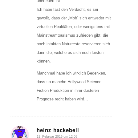
überteuert ist.
Ich habe fast den Verdacht, es sei
gewollt, dass der „Mob“ sich entweder mit
virtuellen Realitäten, oder wenigstens mit
Mainstreamtourismus zufrieden gibt; die
noch intakten Naturreste reservieren sich
dann die, welche es sich noch leisten
können.
Manchmal habe ich wirklich Bedenken,
dass so manche Hollywood Science
Fiction Produktion in ihrer düsteren
Prognose recht haben wird…
heinz hackebeil
sagte:
19. Februar 2015 um 12:08