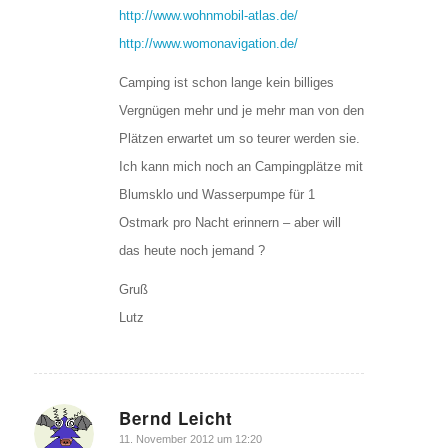
http://www.wohnmobil-atlas.de/
http://www.womonavigation.de/
Camping ist schon lange kein billiges
Vergnügen mehr und je mehr man von den
Plätzen erwartet um so teurer werden sie.
Ich kann mich noch an Campingplätze mit
Blumsklo und Wasserpumpe für 1
Ostmark pro Nacht erinnern – aber will
das heute noch jemand ?
Gruß
Lutz
Bernd Leicht
sagte:
11. November 2012 um 12:20