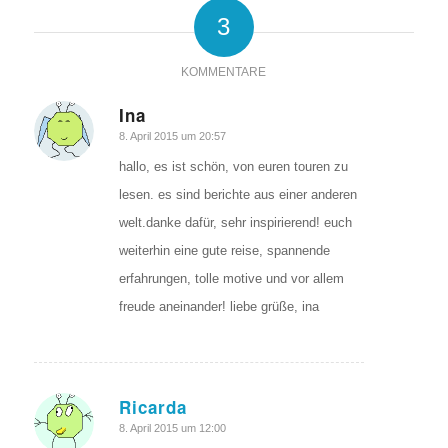
3
KOMMENTARE
Ina
sagte:
8. April 2015 um 20:57
hallo, es ist schön, von euren touren zu
lesen. es sind berichte aus einer anderen
welt.danke dafür, sehr inspirierend! euch
weiterhin eine gute reise, spannende
erfahrungen, tolle motive und vor allem
freude aneinander! liebe grüße, ina
Ricarda
sagte:
8. April 2015 um 12:00