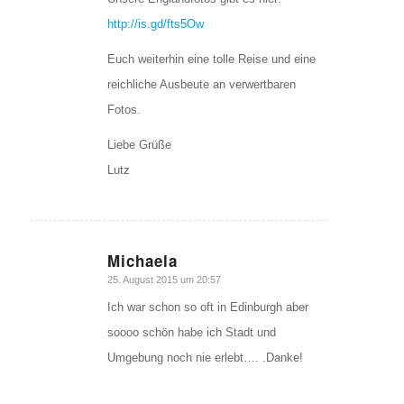
http://is.gd/fts5Ow
Euch weiterhin eine tolle Reise und eine
reichliche Ausbeute an verwertbaren
Fotos.
Liebe Grüße
Lutz
Michaela
sagte:
25. August 2015 um 20:57
Ich war schon so oft in Edinburgh aber
soooo schön habe ich Stadt und
Umgebung noch nie erlebt…. .Danke!