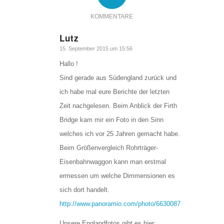
KOMMENTARE
Lutz
sagte:
15. September 2015 um 15:56
Hallo !
Sind gerade aus Südengland zurück und
ich habe mal eure Berichte der letzten
Zeit nachgelesen. Beim Anblick der Firth
Bridge kam mir ein Foto in den Sinn
welches ich vor 25 Jahren gemacht habe.
Beim Größenvergleich Rohrträger-
Eisenbahnwaggon kann man erstmal
ermessen um welche Dimmensionen es
sich dort handelt.
http://www.panoramio.com/photo/6630087
Unsere Englandfotos gibt es hier: