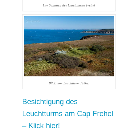
Der Schatten des Leuchtturms Fréhel
Blick vom Leuchtturm Fréhel
Besichtigung des
Leuchtturms am Cap Frehel
– Klick hier!