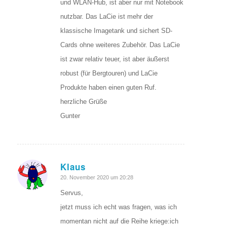
und WLAN-Hub, ist aber nur mit Notebook
nutzbar. Das LaCie ist mehr der
klassische Imagetank und sichert SD-
Cards ohne weiteres Zubehör. Das LaCie
ist zwar relativ teuer, ist aber äußerst
robust (für Bergtouren) und LaCie
Produkte haben einen guten Ruf.
herzliche Grüße
Gunter
Klaus
sagte:
20. November 2020 um 20:28
Servus,
jetzt muss ich echt was fragen, was ich
momentan nicht auf die Reihe kriege:ich