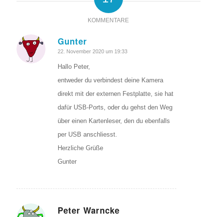
KOMMENTARE
Gunter
sagte:
22. November 2020 um 19:33
Hallo Peter,
entweder du verbindest deine Kamera
direkt mit der externen Festplatte, sie hat
dafür USB-Ports, oder du gehst den Weg
über einen Kartenleser, den du ebenfalls
per USB anschliesst.
Herzliche Grüße
Gunter
Peter Warncke