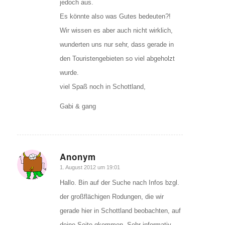
jedoch aus.
Es könnte also was Gutes bedeuten?!
Wir wissen es aber auch nicht wirklich,
wunderten uns nur sehr, dass gerade in
den Touristengebieten so viel abgeholzt
wurde.
viel Spaß noch in Schottland,
Gabi & gang
Anonym
sagte:
1. August 2012 um 19:01
Hallo. Bin auf der Suche nach Infos bzgl.
der großflächigen Rodungen, die wir
gerade hier in Schottland beobachten, auf
deine Seite gkommen. Sehr informativ.