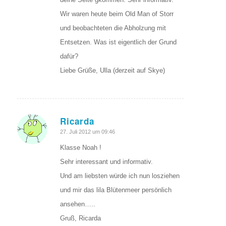
Wir waren heute beim Old Man of Storr
und beobachteten die Abholzung mit
Entsetzen. Was ist eigentlich der Grund
dafür?
Liebe Grüße, Ulla (derzeit auf Skye)
Ricarda
sagte:
27. Juli 2012 um 09:46
Klasse Noah !
Sehr interessant und informativ.
Und am liebsten würde ich nun losziehen
und mir das lila Blütenmeer persönlich
ansehen…..
Gruß, Ricarda