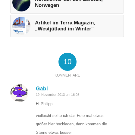
Norwegen
Artikel im Terra Magazin,
„Westjütland im Winter“
10
KOMMENTARE
Gabi
sagte:
19. November 2013 um 16:08
Hi Philipp,
vielleicht sollte ich das Foto mal etwas
größer hier hochladen, dann kommen die
Sterne etwas besser.