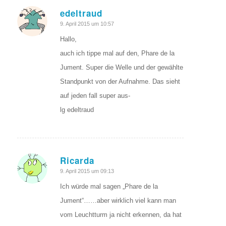
edeltraud
sagte:
9. April 2015 um 10:57
Hallo,
auch ich tippe mal auf den, Phare de la
Jument. Super die Welle und der gewählte
Standpunkt von der Aufnahme. Das sieht
auf jeden fall super aus-
lg edeltraud
Ricarda
sagte:
9. April 2015 um 09:13
Ich würde mal sagen „Phare de la
Jument“……aber wirklich viel kann man
vom Leuchtturm ja nicht erkennen, da hat