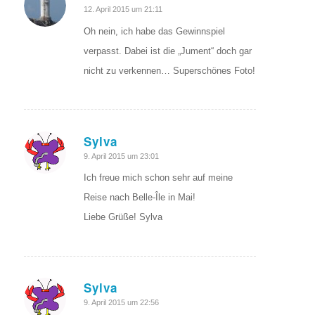
sagte:
12. April 2015 um 21:11
Oh nein, ich habe das Gewinnspiel
verpasst. Dabei ist die „Jument“ doch gar
nicht zu verkennen… Superschönes Foto!
Sylva
sagte:
9. April 2015 um 23:01
Ich freue mich schon sehr auf meine
Reise nach Belle-Île in Mai!
Liebe Grüße! Sylva
Sylva
sagte:
9. April 2015 um 22:56