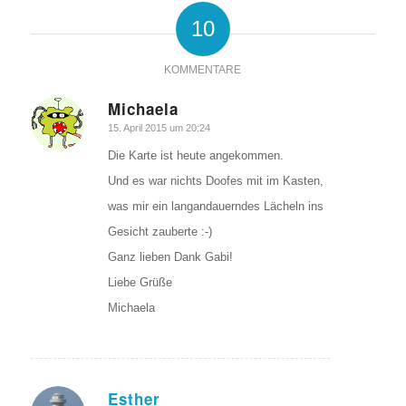
10
KOMMENTARE
Michaela
sagte:
15. April 2015 um 20:24
Die Karte ist heute angekommen.
Und es war nichts Doofes mit im Kasten,
was mir ein langandauerndes Lächeln ins
Gesicht zauberte :-)
Ganz lieben Dank Gabi!
Liebe Grüße
Michaela
Esther