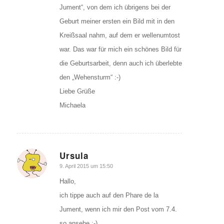
Jument“, von dem ich übrigens bei der
Geburt meiner ersten ein Bild mit in den
Kreißsaal nahm, auf dem er wellenumtost
war. Das war für mich ein schönes Bild für
die Geburtsarbeit, denn auch ich überlebte
den „Wehensturm“ :-)
Liebe Grüße
Michaela
Ursula
sagte:
9. April 2015 um 15:50
Hallo,
ich tippe auch auf den Phare de la
Jument, wenn ich mir den Post vom 7.4.
so ansehe ;-)