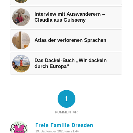
Interview mit Auswanderern –
Claudia aus Guisseny
Atlas der verlorenen Sprachen
Das Dackel-Buch „Wir dackeln
durch Europa“
1
KOMMENTAR
Freie Familie Dresden
sagte:
19. September 2020 um 21:44