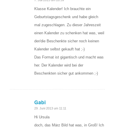
sagte:
7. Juli 2013 um 20:39
Klasse Kalender! Ich brauchte ein
Geburtstagsgeschenk und habe gleich
mal zugeschlagen. Zu dieser Jahreszeit
einen Kalender zu schenken hat was, weil
der/die Beschenkte sicher noch keinen
Kalender selbst gekauft hat ;-)
Das Format ist gigantisch und macht was
her. Der Kalender wird bei der
Beschenkten sicher gut ankommen ;-)
Gabi
sagte:
29. Juni 2013 um 11:11
Hi Ursula
doch, das März Bild hat was, in Groß! Ich