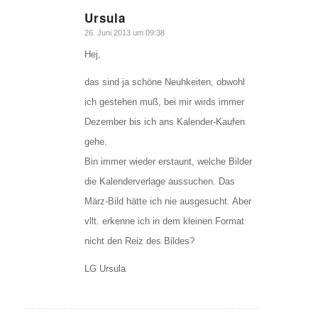
Ursula
sagte:
26. Juni 2013 um 09:38
Hej,
das sind ja schöne Neuhkeiten, obwohl
ich gestehen muß, bei mir wirds immer
Dezember bis ich ans Kalender-Kaufen
gehe.
Bin immer wieder erstaunt, welche Bilder
die Kalenderverlage aussuchen. Das
März-Bild hätte ich nie ausgesucht. Aber
vllt. erkenne ich in dem kleinen Format
nicht den Reiz des Bildes?
LG Ursula