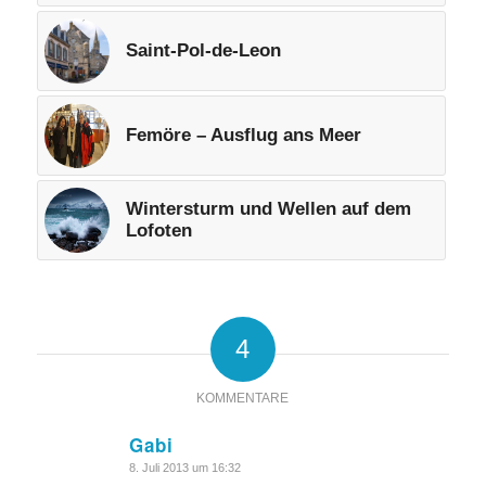
Saint-Pol-de-Leon
Femöre – Ausflug ans Meer
Wintersturm und Wellen auf dem
Lofoten
4
KOMMENTARE
Gabi
sagte:
8. Juli 2013 um 16:32