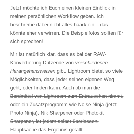
Jetzt möchte ich Euch einen kleinen Einblick in
meinen persönlichen Workflow geben. Ich
beschreibe dabei nicht alles haarklein – das
könnte eher verwirren. Die Beispielfotos sollten für
sich sprechen!
Mir ist natürlich klar, dass es bei der RAW-
Konvertierung Dutzende von
verschiedenen
Herangehensweisen
gibt. Lightroom bietet so viele
Möglichkeiten, dass jeder seinen eigenen Weg
geht, oder finden kann.
Auch ob man die
Bordmittel von Lightroom zum Entrauschen nimmt,
oder ein Zusatzprogramm wie Noise Ninja (jetzt
Photo Ninja), Nik Sharpener oder Photokit
Sharpener, ist jedem selbst überlassen.
Hauptsache das Ergebnis gefällt.