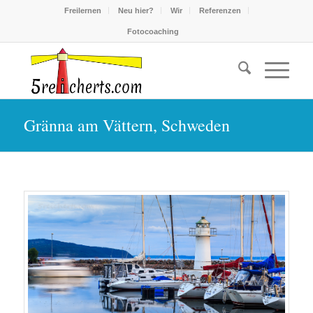
Freilernen
Neu hier?
Wir
Referenzen
Fotocoaching
Gränna am Vättern, Schweden