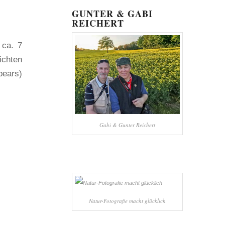
GUNTER & GABI
REICHERT
 ca. 7
chten
pears)
Gabi & Gunter Reichert
Natur-Fotografie macht glücklich