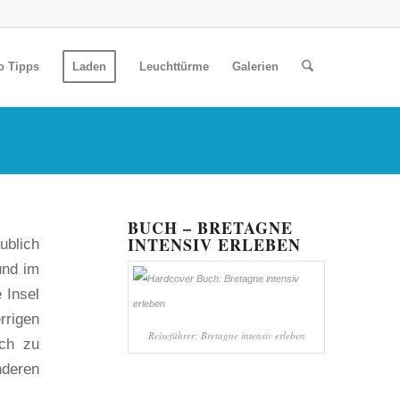
o Tipps
Laden
Leuchttürme
Galerien
BUCH – BRETAGNE
INTENSIV ERLEBEN
ublich
und im
 Insel
rrigen
Reiseführer: Bretagne intensiv erleben
uch zu
nderen