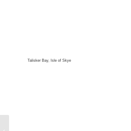
Talisker Bay, Isle of Skye
Unterwasser-Fotografie
in Gezeitenbecken –