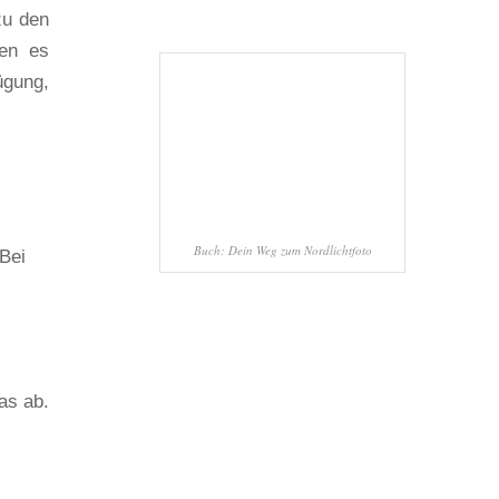
zu den
sen es
ügung,
Buch: Dein Weg zum Nordlichtfoto
Bei
as ab.