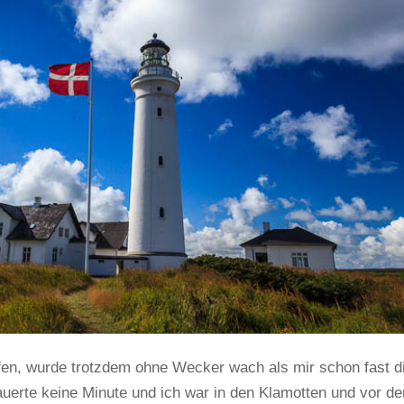
lafen, wurde trotzdem ohne Wecker wach als mir schon fast d
uerte keine Minute und ich war in den Klamotten und vor der