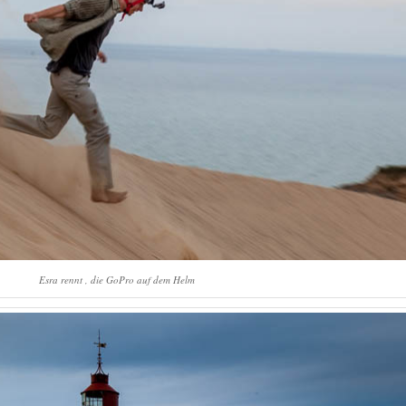
Esra rennt , die GoPro auf dem Helm