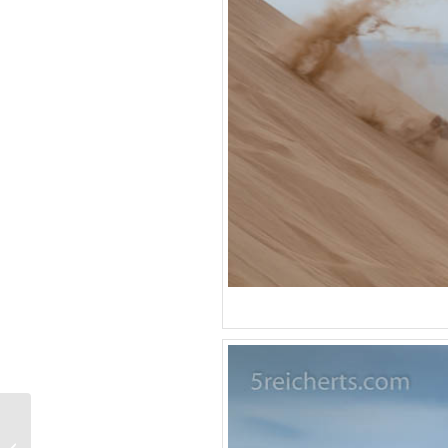
Rubjerg Knude – der
Leuchtturm in der