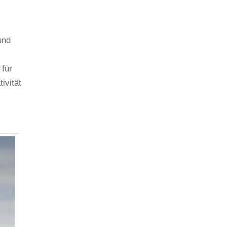
und
 für
ivität