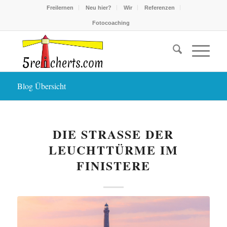
Freilernen
Neu hier?
Wir
Referenzen
Fotocoaching
Blog Übersicht
DIE STRASSE DER L
EUCHTTÜRME IM F
INISTERE