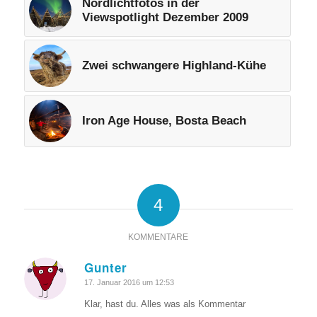
Nordlichtfotos in der
Viewspotlight Dezember 2009
Zwei schwangere Highland-Kühe
Iron Age House, Bosta Beach
4
KOMMENTARE
Gunter
sagte:
17. Januar 2016 um 12:53
Klar, hast du. Alles was als Kommentar