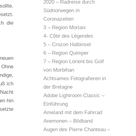
2020 – Radreise durch
sollte.
Südnorwegen in
setzt.
Coronazeiten
ch die
3 – Region Morlaix
4- Côte des Légendes
5 – Crozon Halbinsel
6 – Region Quimper
 neuen
7 – Region Lorient bis Golf
. Ohne
von Morbihan
ndige,
Achtsames Fotografieren in
uß ich
der Bretagne
 Nacht
Adobe Lightroom Classic –
en hin
Einführung
setzte
Ameland mit dem Fahrrad
Anemonen – Bildband
Augen des Pierre Chanteau –