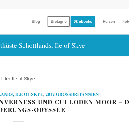
Blog
Bretagne
0€ eBooks
Reisen
Fot
küste Schottlands, Ile of Skye
 der Ile of Skye.
ANDS, ILE OF SKYE
,
2012 GROSSBRITANNIEN
INVERNESS UND CULLODEN MOOR – D
DERUNGS-ODYSSEE