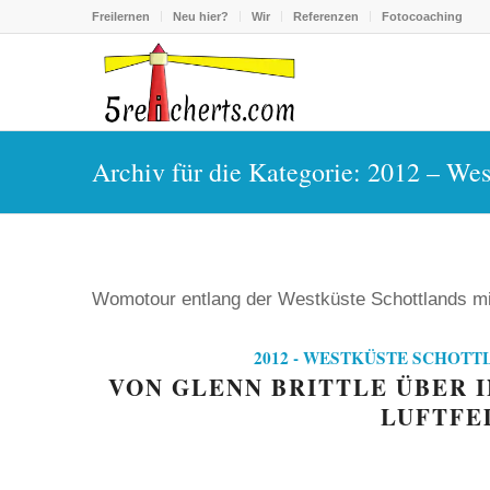
Freilernen
Neu hier?
Wir
Referenzen
Fotocoaching
Archiv für die Kategorie: 2012 – West
Womotour entlang der Westküste Schottlands mit
2012 - WESTKÜSTE SCHOTTL
VON GLENN BRITTLE ÜBER 
LUFTFE