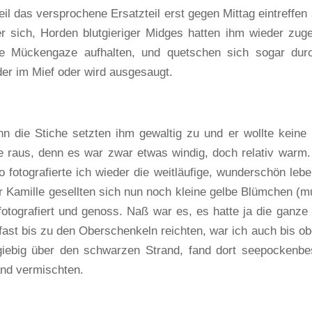
eil das versprochene Ersatzteil erst gegen Mittag eintreffen 
er sich, Horden blutgieriger Midges hatten ihm wieder zuge
le Mückengaze aufhalten, und quetschen sich sogar dur
er im Mief oder wird ausgesaugt.
nn die Stiche setzten ihm gewaltig zu und er wollte keine
te raus, denn es war zwar etwas windig, doch relativ warm
 fotografierte ich wieder die weitläufige, wunderschön lebe
 Kamille gesellten sich nun noch kleine gelbe Blümchen (m
 fotografiert und genoss. Naß war es, es hatte ja die ganze
ast bis zu den Oberschenkeln reichten, war ich auch bis ob
sgiebig über den schwarzen Strand, fand dort seepockenbe
and vermischten.