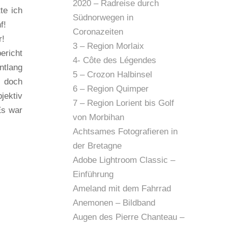
2020 – Radreise durch
te ich
Südnorwegen in
f!
Coronazeiten
r!
3 – Region Morlaix
ericht
4- Côte des Légendes
ntlang
5 – Crozon Halbinsel
, doch
6 – Region Quimper
jektiv
7 – Region Lorient bis Golf
Es war
von Morbihan
Achtsames Fotografieren in
der Bretagne
Adobe Lightroom Classic –
Einführung
Ameland mit dem Fahrrad
Anemonen – Bildband
Augen des Pierre Chanteau –