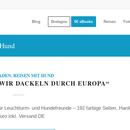
Blog
Bretagne
0€ eBooks
Reisen
Fot
 Hund
ADEN
,
REISEN MIT HUND
„WIR DACKELN DURCH EUROPA“
ür Leuchtturm- und Hundefreunde – 192 farbige Seiten, Har
uro inkl. Versand DE