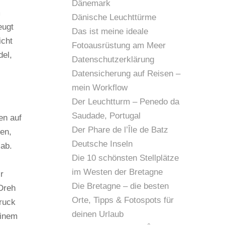
Dänemark
m
Dänische Leuchttürme
eugt
Das ist meine ideale
icht
Fotoausrüstung am Meer
del,
Datenschutzerklärung
Datensicherung auf Reisen –
mein Workflow
Der Leuchtturm – Penedo da
Saudade, Portugal
en auf
Der Phare de l’Île de Batz
en,
Deutsche Inseln
 ab.
Die 10 schönsten Stellplätze
im Westen der Bretagne
r
Die Bretagne – die besten
Dreh
Orte, Tipps & Fotospots für
ruck
deinen Urlaub
einem