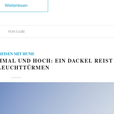
Weiterlesen
VON
GABI
REISEN MIT HUND
HMAL UND HOCH: EIN DACKEL REIST
LEUCHTTÜRMEN