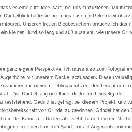
ass es eine gute Idee wäre, bei uns einzuziehen. Mit ihre
Dackelblick hatte sie auch uns davon in Rekordzeit überz
tturmtouren. Unseren treuen Blogbesuchern brauche ich das n
in kleiner Hund so lang und süß aussieht, wie unsere Grin
ere ganz eigene Perspektive. Ich muss also zum Fotografier
f Augenhöhe mit unserem Dackel sozusagen. Diesen wuselig
en zusammen mit meinen Lieblingsmotiven, den Leuchttürmen
t ab. Der Dackel lang und flach, dunkel und wuselig, der
 feststehend. Geduld ist gefragt bei diesem Projekt, und wi
ionsbereitschaft von Grindel zu gewinnen. Grindel hat den 
h mit der Kamera in Bodennähe sieht, fordert sie mit Nachd
llenbogen durch den feuchten Sand, um auf Augenhöhe mit m