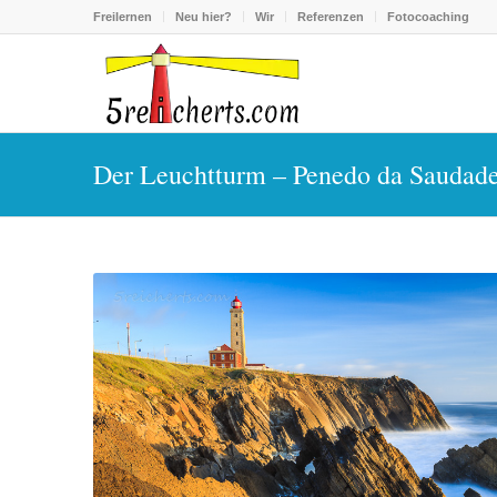
Freilernen
Neu hier?
Wir
Referenzen
Fotocoaching
Der Leuchtturm – Penedo da Saudade