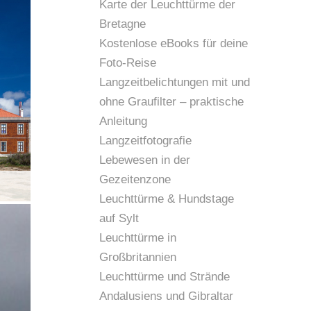
Karte der Leuchttürme der
Bretagne
Kostenlose eBooks für deine
Foto-Reise
Langzeitbelichtungen mit und
ohne Graufilter – praktische
Anleitung
Langzeitfotografie
Lebewesen in der
Gezeitenzone
Holzstege entlang der Küste, Penedo da S
Leuchttürme & Hundstage
auf Sylt
Leuchttürme in
Großbritannien
Leuchttürme und Strände
Andalusiens und Gibraltar